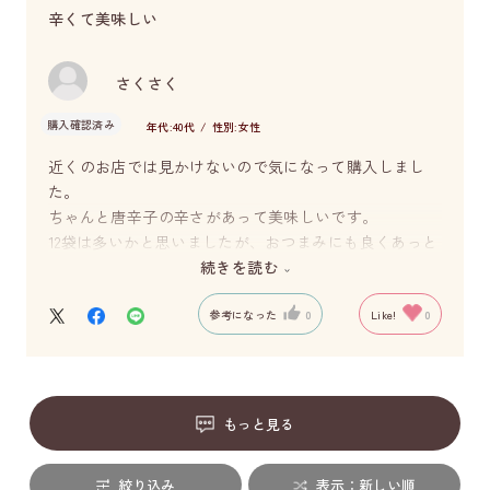
辛くて美味しい
さくさく
購入確認済み
年代:
40代
性別:
女性
近くのお店では見かけないので気になって購入しまし
た。
ちゃんと唐辛子の辛さがあって美味しいです。
12袋は多いかと思いましたが、おつまみにも良くあっと
いう間に無くなってしまいそうです！
続きを読む
参考になった
0
Like!
0
もっと見る
絞り込み
表示：新しい順