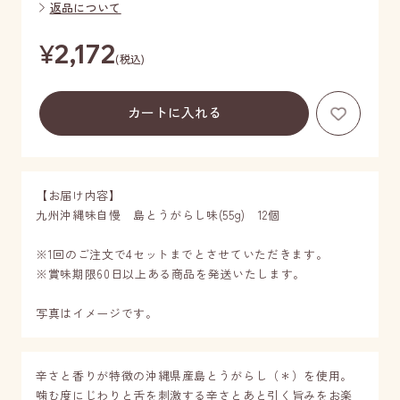
返品について
¥
2,172
(税込)
お気に
【お届け内容】
九州沖縄味自慢 島とうがらし味(55g) 12個
※1回のご注文で4セットまでとさせていただきます。
※賞味期限60日以上ある商品を発送いたします。
写真はイメージです。
辛さと香りが特徴の沖縄県産島とうがらし（＊）を使用。
噛む度にじわりと舌を刺激する辛さとあと引く旨みをお楽