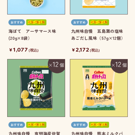
海ぽて アーサマース味
九州味自慢 五島灘の塩味
(20g×8袋）
あごだし風味（57g×12個）
1,077
2,172
￥
￥
(税込)
(税込)
九州味自慢 有明海産佐賀
九州味自慢 熊本ミルクバ