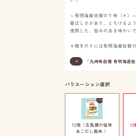
い！
～有明海産佐賀のり味（＊）
香ばしさがあり、とろけるよ
使用した、旨みのある味わい
＊焼きのりには有明海産佐賀
「九州味自慢 有明海産
バリエーション選択
12個（五島灘の塩味
1
あごだし風味 ）