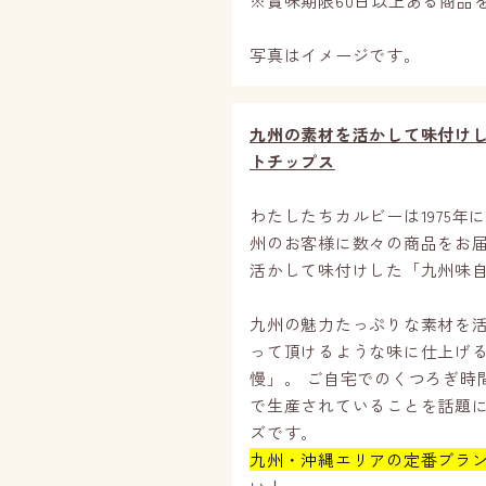
※賞味期限60日以上ある商品
写真はイメージです。
九州の素材を活かして味付け
トチップス
わたしたちカルビーは1975
州のお客様に数々の商品をお
活かして味付けした「九州味
九州の魅力たっぷりな素材を
って頂けるような味に仕上げ
慢」。 ご自宅でのくつろぎ時
で生産されていることを話題
ズです。
九州・沖縄エリアの定番ブラ