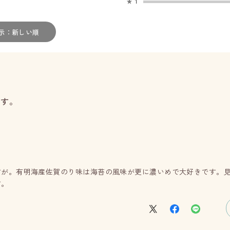
★
1
示：新しい順
ます。
すが。有明海産佐賀のり味は海苔の風味が更に濃いめで大好きです。
す。