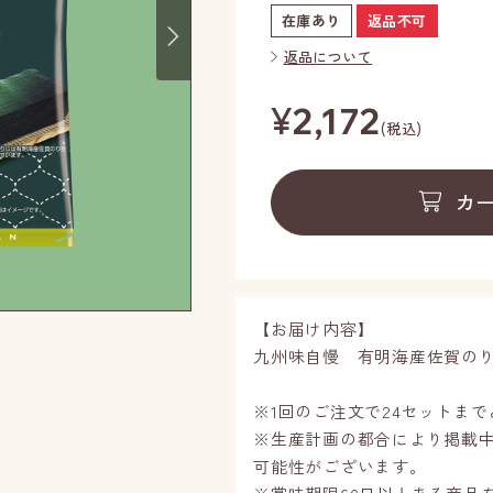
Next
在庫あり
返品不可
返品について
¥
2,172
(税込)
カ
【お届け内容】
九州味自慢 有明海産佐賀のり味
※1回のご注文で24セットま
※生産計画の都合により掲載
可能性がございます。