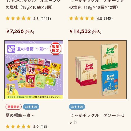
じゃがポックル オホーツク
じゃがポックル オホーツク
の塩味（18g×10袋×6個）
の塩味（18g×10袋×12個）
4.8
4.8
（1148）
（143）
7,266
14,532
￥
￥
(税込)
(税込)
夏の福箱～彩～
じゃがポックル アソートセ
ット
5.0
（16）