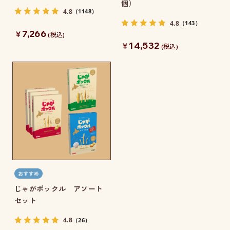
個）
4.8
（1148）
4.8
（143）
7,266
￥
(税込)
14,532
￥
(税込)
じゃがポックル アソート
セット
4.8
（26）