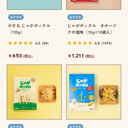
小さな じゃがポックル
じゃがポックル オホーツ
（130g）
クの塩味（18g×10袋入）
4.5
4.8
（64）
（1313）
653
1,211
￥
￥
(税込)
(税込)