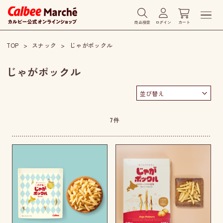
商品検索
ログイン
カート
TOP
スナック
じゃがポックル
じゃがポックル
7
件