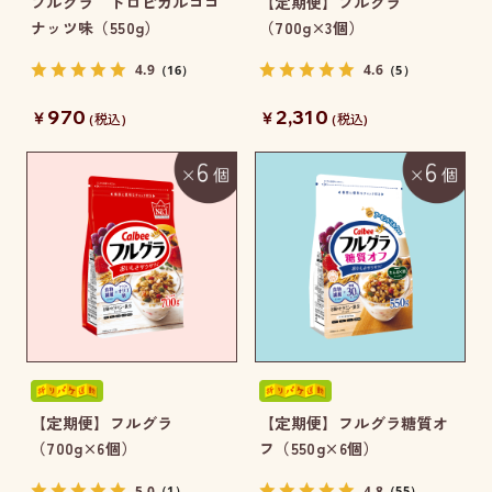
フルグラ トロピカルココ
【定期便】フルグラ
ナッツ味（550g）
（700g×3個）
4.9
4.6
（16）
（5）
970
2,310
￥
￥
(税込)
(税込)
【定期便】フルグラ
【定期便】フルグラ糖質オ
（700g×6個）
フ（550g×6個）
5.0
4.8
（1）
（55）