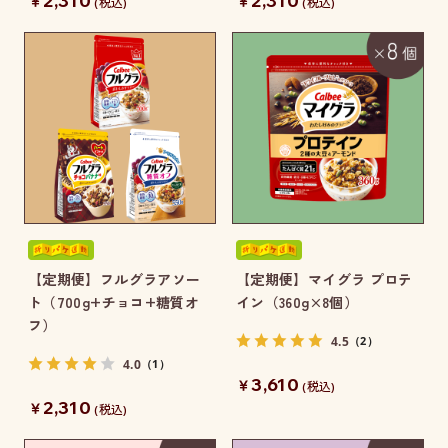
2,310
2,310
￥
￥
(税込)
(税込)
【定期便】フルグラアソー
【定期便】マイグラ プロテ
ト（700g+チョコ+糖質オ
イン（360g×8個）
フ）
4.5
（2）
4.0
（1）
3,610
￥
(税込)
2,310
￥
(税込)