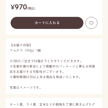
¥
970
(税込)
お気に
【お届け内容】
フルグラ（700g）1個
※1回のご注文で24個までとさせていただきます。
※生産計画の都合により掲載中のパッケージと異なる同商
品をお届けする可能性がございます。
※賞味期限90日以上ある商品を発送いたします。
写真はイメージです。
オーツ麦、ライ麦、玄米などの穀物を丁寧に焼き上げたグ