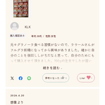
KLK
購入確認済み
年代:
30代
性別:
女性
元々グラノーラ食べる習慣がないので、ラウールさんが
フルグラ妖精になってから興味がありました。確かに自
分のことを後回ししがちだなと思って、自分のためにも
って購入させて頂きました。700gの注文でしたが届い
たのは750gの増量バージョンでお得な気分でとても嬉し
続きを読む
いです♪ 味はもちろん美味しいんで、ドライフルーツ
も入れてて栄養も満腹感も手に入れました。朝食にし
参考になった
0
Like!
1
て、おやつにして、毎日気分上々です。ラウールさんに
も、カルビーさんにも感謝でしかないです。今ちゃんと
朝食でフルグラを食べる習慣がつきました。これからも
2026.4.20
バランスのいい生活を送ります！
想像より