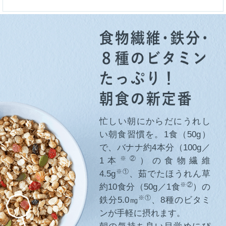
忙しい朝にからだにうれし
い朝食習慣を。1食（50g）
で、バナナ約4本分（100g／
※②
1本
）の食物繊維
※①
4.5g
、茹でたほうれん草
※②
約10食分（50g／1食
）の
※①
鉄分5.0㎎
、8種のビタミ
ンが手軽に摂れます。