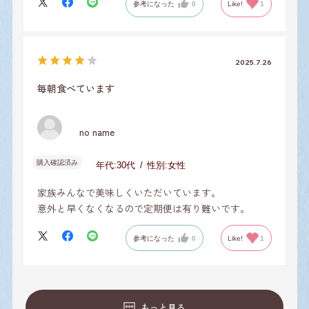
参考になった
0
Like!
1
2025.7.26
毎朝食べています
no name
購入確認済み
年代:
30代
性別:
女性
家族みんなで美味しくいただいています。
意外と早くなくなるので定期便は有り難いです。
参考になった
0
Like!
1
もっと見る