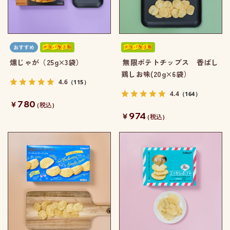
燻じゃが（25g×3袋）
無限ポテトチップス 香ばし
鶏しお味(20g×6袋）
4.6
（115）
4.4
（164）
780
￥
(税込)
974
￥
(税込)