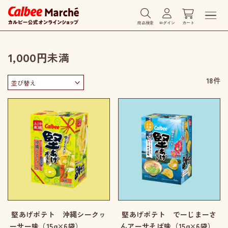
商品検索
ログイン
カート
1,000円未満
18
件
堅あげポテト 沖縄シークヮ
堅あげポテト でーじまーさ
ーサー味（15g×6袋）
んアーサそば味（15g×6袋）