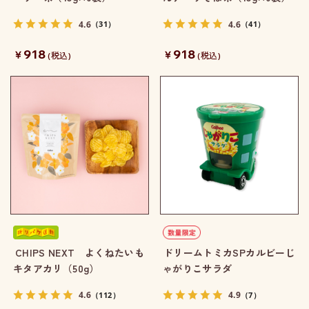
4.6
4.6
（31）
（41）
918
918
￥
￥
(税込)
(税込)
CHIPS NEXT よくねたいも
ドリームトミカSPカルビーじ
キタアカリ（50g）
ゃがりこサラダ
4.6
4.9
（112）
（7）