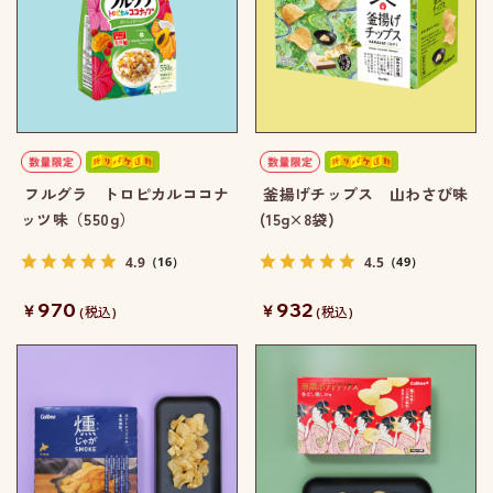
フルグラ トロピカルココナ
釜揚げチップス 山わさび味
ッツ味（550g）
(15g×8袋)
4.9
4.5
（16）
（49）
970
932
￥
￥
(税込)
(税込)