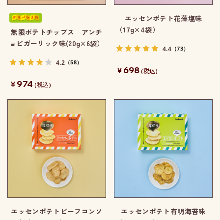
エッセンポテト花藻塩味
（17g×4袋）
無限ポテトチップス アンチ
ョビガーリック味(20g×6袋）
4.4
（73）
4.2
（58）
698
￥
(税込)
974
￥
(税込)
エッセンポテトビーフコンソ
エッセンポテト有明海苔味