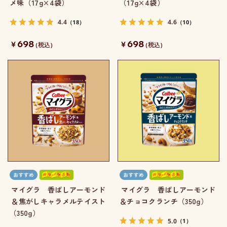
メ味（17g×4袋）
（17g×4袋）
4.4
4.6
（18）
（10）
698
698
￥
￥
(税込)
(税込)
マイグラ 香ばしアーモンド
マイグラ 香ばしアーモンド
＆焦がしキャラメルテイスト
＆チョコクランチ（350g）
（350g）
5.0
（1）