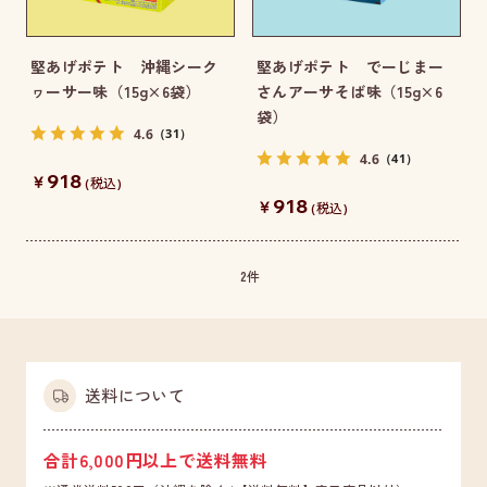
堅あげポテト 沖縄シーク
堅あげポテト でーじまー
ヮーサー味（15g×6袋）
さんアーサそば味（15g×6
袋）
4.6
（31）
4.6
（41）
918
￥
(税込)
918
￥
(税込)
2
件
送料について
合計6,000円以上で送料無料