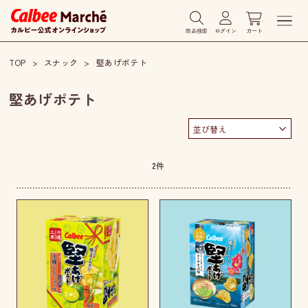
商品検索
ログイン
カート
TOP
スナック
堅あげポテト
堅あげポテト
2
件