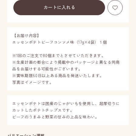
お気に
【お届け内容】
エッセンポテトビーフコンソメ味（17g×4袋）１個
※1回のご注文で80個までとさせていただきます。
※生産計画の都合により掲載中のパッケージと異なる同商
品をお届けする可能性がございます。
※賞味期限60日以上ある商品を発送いたします。
写真はイメージです。
エッセンポテトは国産のじゃがいもを使用し、超厚切りに
カットしたポテトチップスです。
ビーフのうまみと野菜の甘みの上品な味わい。
バリエーション選択