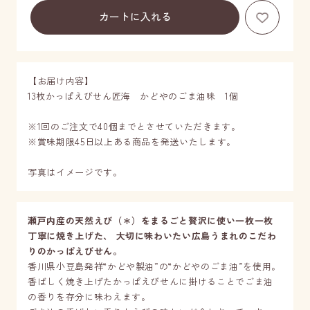
お気に
【お届け内容】
13枚かっぱえびせん匠海 かどやのごま油味 1個
※1回のご注文で40個までとさせていただきます。
※賞味期限45日以上ある商品を発送いたします。
写真はイメージです。
瀬戸内産の天然えび（＊）をまるごと贅沢に使い一枚一枚
丁寧に焼き上げた、 大切に味わいたい広島うまれのこだわ
りのかっぱえびせん。
香川県小豆島発祥“かどや製油”の“かどやのごま油”を使用。
香ばしく焼き上げたかっぱえびせんに掛けることでごま油
の香りを存分に味わえます。