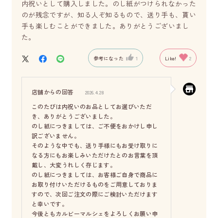
内祝いとして購入しました。のし紙がつけられなかった
のが残念ですが、知る人ぞ知るもので、送り手も、貰い
手も楽しむことができました。ありがとうございまし
た。
参考になった
1
Like!
2
店舗からの回答
2026.4.28
このたびは内祝いのお品としてお選びいただ
き、ありがとうございました。
のし紙につきましては、ご不便をおかけし申し
訳ございません。
そのような中でも、送り手様にもお受け取りに
なる方にもお楽しみいただけたとのお言葉を頂
戴し、大変うれしく存じます。
のし紙につきましては、お客様ご自身で商品に
お取り付けいただけるものをご用意しておりま
すので、次回ご注文の際にご検討いただけます
と幸いです。
今後ともカルビーマルシェをよろしくお願い申