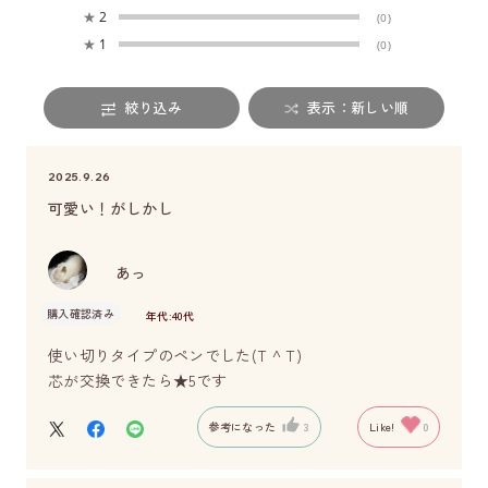
★
2
(0)
★
1
(0)
絞り込み
表示：新しい順
2025.9.26
可愛い！がしかし
あっ
購入確認済み
年代:
40代
使い切りタイプのペンでした(T ^ T)
芯が交換できたら★5です
参考になった
3
Like!
0