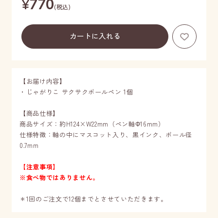
¥
770
(税込)
お気に
【お届け内容】
・じゃがりこ サクサクボールペン 1個
【商品仕様】
商品サイズ：約H124×W22mm（ペン軸Φ16mm）
仕様特徴：軸の中にマスコット入り、黒インク、ボール径
0.7mm
【注意事項】
※食べ物ではありません。
＊1回のご注文で12個までとさせていただきます。