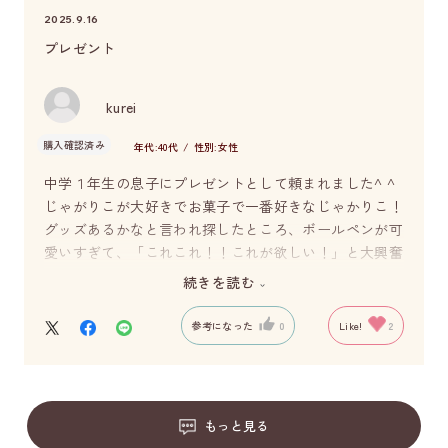
2025.9.16
プレゼント
kurei
購入確認済み
年代:
40代
性別:
女性
中学１年生の息子にプレゼントとして頼まれました^ ^
じゃがりこが大好きでお菓子で一番好きなじゃかりこ！
グッズあるかなと言われ探したところ、ボールペンが可
愛いすぎて、「これこれ！！これが欲しい！」と大興奮
でした。
続きを読む
大喜びでした。
参考になった
0
Like!
2
もっと見る