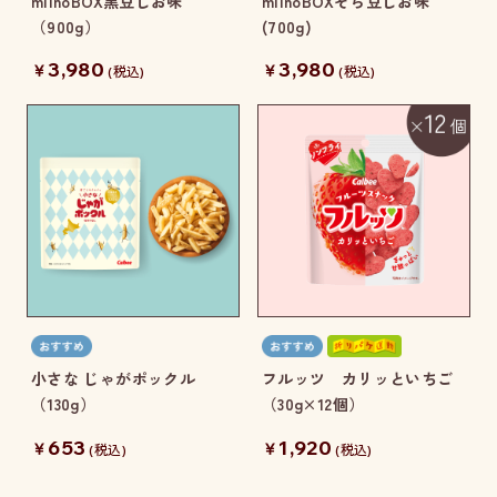
miinoBOX黒豆しお味
miinoBOXそら豆しお味
（900g）
(700g)
3,980
3,980
￥
￥
(税込)
(税込)
小さな じゃがポックル
フルッツ カリッといちご
（130g）
（30g×12個）
653
1,920
￥
￥
(税込)
(税込)