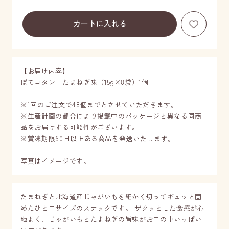
お気に
【お届け内容】
ぽてコタン たまねぎ味（15g×8袋）1個
※1回のご注文で48個までとさせていただきます。
※生産計画の都合により掲載中のパッケージと異なる同商
品をお届けする可能性がございます。
※賞味期限60日以上ある商品を発送いたします。
写真はイメージです。
たまねぎと北海道産じゃがいもを細かく切ってギュッと固
めたひと口サイズのスナックです。 ザクッとした食感が心
地よく、じゃがいもとたまねぎの旨味がお口の中いっぱい