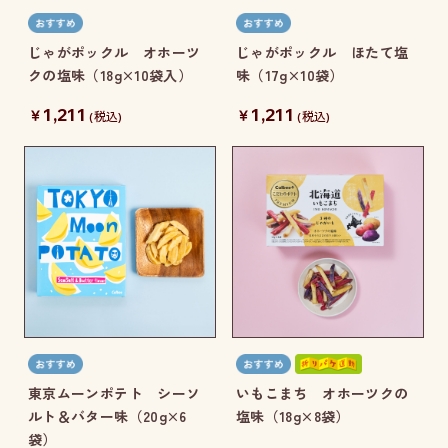
じゃがポックル オホーツ
じゃがポックル ほたて塩
クの塩味（18g×10袋入）
味（17g×10袋）
1,211
1,211
￥
￥
(税込)
(税込)
東京ムーンポテト シーソ
いもこまち オホーツクの
ルト＆バター味（20g×6
塩味（18g×8袋）
袋）