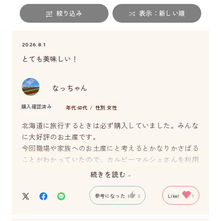
絞り込み
表示：新しい順
2026.8.1
とても美味しい！
なっちゃん
購入確認済み
年代:
60代
性別:
女性
北海道に旅行するときは必ず購入していました。みんな
に大好評のお土産です。
今回職場や家族へのお土産にと考えるとかなりかさばる
ことがわかっていたので、カルビーマルシェさんを利用
させていただきました。
続きを読む
6箱の購入で送料が無料になったことも大きいです。
おかげさまで現地で他のお土産もたくさん購入すること
参考になった
0
Like!
1
ができました。