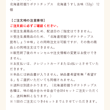
北海道初掘りポテトチップス 北海道うすしお味（53g） 12
個
【ご注文時の注意事項】
ご注文前に必ずご確認ください。
※受注生産商品のため、配送日のご指定はできません。
※受注生産商品のため、「北海道初掘りポテトチップス
昆布しょうゆ味」との同時注文は可能ですが、その他の商
品との同時注文はできません。
※販売終了後のキャンセルや注文情報の変更はお受けでき
ません。
※お支払いは、クレジットカードまたはd払いとさせていた
だきます。
※本品には納品書が入りません。納品書希望有無「希望す
る」をご選択いただいても同梱されません。
※送料は別途かかります。（北海道初掘りポテトチップス
各種は、味の組み合わせ自由で合計4セットご注文いただく
と、送料無料となります。）
※１回のご注文につき4セットまでとさせていただきます。