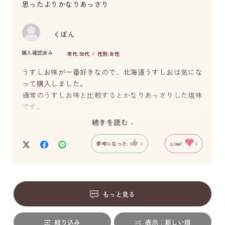
思ったよりかなりあっさり
くぼん
購入確認済み
年代:
50代
性別:
女性
うすしお味が一番好きなので、北海道うすしおは気にな
って購入しました。
通常のうすしお味と比較するとかなりあっさりした塩味
です。
好みか分かれそうですか、私はもう少し塩味が加えても
続きを読む
らえたらと思いました。
参考になった
0
Like!
0
もっと見る
絞り込み
表示：新しい順