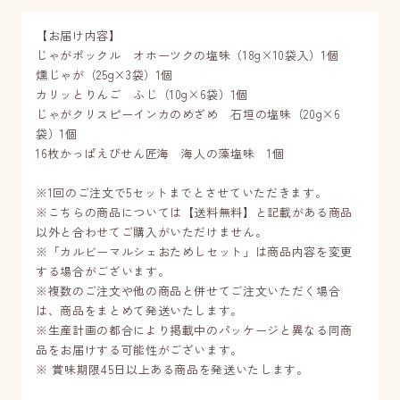
【お届け内容】
じゃがポックル オホーツクの塩味（18g×10袋入）1個
燻じゃが（25g×3袋）1個
カリッとりんご ふじ（10g×6袋）1個
じゃがクリスピーインカのめざめ 石垣の塩味（20g×6
袋）1個
16枚かっぱえびせん匠海 海人の藻塩味 1個
※1回のご注文で5セットまでとさせていただきます。
※こちらの商品については【送料無料】と記載がある商品
以外と合わせてご購入がいただけません。
※「カルビーマルシェおためしセット」は商品内容を変更
する場合がございます。
※複数のご注文や他の商品と併せてご注文いただく場合
は、商品をまとめて発送いたします。
※生産計画の都合により掲載中のパッケージと異なる同商
品をお届けする可能性がございます。
※ 賞味期限45日以上ある商品を発送いたします。