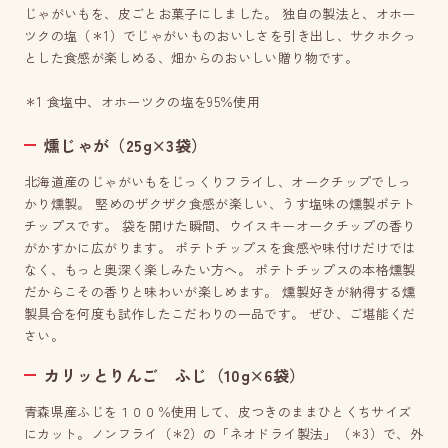
じゃがいもを、皮ごとお菓子にしました。 独自の製法と、オホー
ツクの塩（＊1）でじゃがいものおいしさを引き出し、サクホクっ
とした食感が楽しめる、畑からのおいしい贈り物です。
＊1 食塩中、オホーツクの塩を95％使用
燻じゃが（25g×3袋）
北海道産のじゃがいもをじっくりフライし、オークチップでしっ
かり燻製。 堅めのザクザク食感が楽しい、うす塩味の燻製ポテト
チップスです。 袋を開けた瞬間、ウイスキーオークチップの香り
がかすかに広がります。 ポテトチップスを食感や味付けだけでは
なく、もっと奥深く楽しみたい方へ。 ポテトチップスの本格燻製
だからこその香りと味わいが楽しめます。 燻製好きが納得する燻
製具合を何度も試作したこだわりの一品です。 ぜひ、ご堪能くだ
さい。
カリッとりんご ふじ（10g×6袋）
青森県産ふじを１００％使用して、皮つきのままひとくちサイズ
にカット。ノンフライ（＊2）の「ネオドライ製法」（＊3）で、外