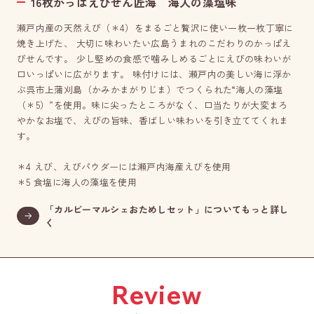
16枚かっぱえびせん匠海 海人の藻塩味
瀬戸内産の天然えび（＊4）をまるごと贅沢に使い一枚一枚丁寧に
焼き上げた、 大切に味わいたい広島うまれのこだわりのかっぱえ
びせんです。 少し堅めの食感で噛みしめるごとにえびの味わいが
口いっぱいに広がります。 味付けには、瀬戸内の美しい海に浮か
ぶ呉市上蒲刈島（かみかまがりじま）でつくられた“海人の藻塩
（＊5）”を使用。味に尖ったところがなく、口当たりが大変まろ
やかなお塩で、えびの旨味、香ばしい味わいを引き立ててくれま
す。
＊4 えび、えびパウダーには瀬戸内海産えびを使用
＊5 食塩に海人の藻塩を使用
「カルビーマルシェおためしセット」についてもっと詳し
く