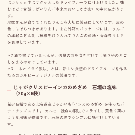
はカリッと中はサクッとしたドライフルーツに仕上げました。噛
むほどに甘酸っぱいりんご本来のおいしさがお口の中に広がりま
す。
農家さんが育ててくれたりんごを大切に製品にしています。皮の
色にはばらつきがあります。また外箱のパッケージには、りんご
の津軽こぎん刺し模様を取り入れてりんごの産地・青森県らしさ
を表現しています。
＊2 油で揚げていませんが、適量の油を吹き付けて舌触りやのどご
しをまろやかにしています。
＊3 「ネオドライ製法」とは、新しい食感のドライフルーツを作る
ためのカルビーオリジナルの製法です。
じゃがクリスピーインカのめざめ 石垣の塩味
（20g×6袋）
希少品種である北海道産じゃがいも｢インカのめざめ｣を使ったポ
テトチップスです。 カルビー独自の製法でフライし、黄色く栗の
ような風味が特徴です。石垣の塩でシンプルに味付けしていま
す。