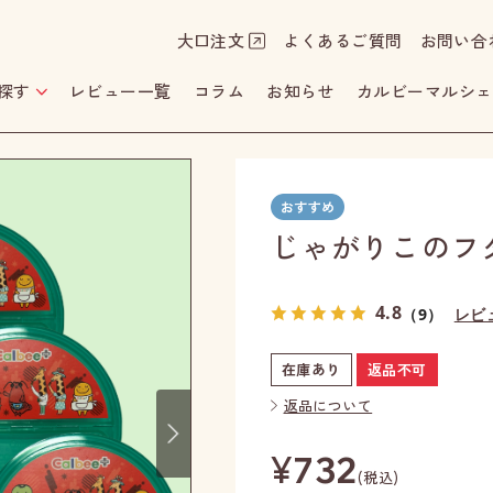
大口注文
よくあるご質問
お問い合
探す
レビュー一覧
コラム
お知らせ
カルビーマルシェ
じゃがりこのフ
4.8
（9）
レビ
在庫あり
返品不可
Next
返品について
¥
732
(税込)