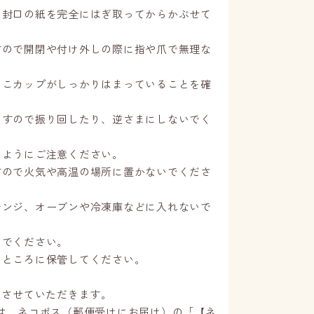
開封口の紙を完全にはぎ取ってからかぶせて
すので開閉や付け外しの際に指や爪で無理な
りこカップがしっかりはまっていることを確
ますので振り回したり、逆さまにしないでく
いようにご注意ください。
すので火気や高温の場所に置かないでくださ
レンジ、オーブンや冷凍庫などに入れないで
いでください。
いところに保管してください。
とさせていただきます。
は、ネコポス（郵便受けにお届け）の「
【ネ