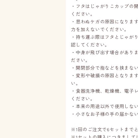
・フタはじゃがりこカップの
ください。
・思わぬケガの原因になりま
力を加えないでください。
・持ち運ぶ際はフタとじゃが
認してください。
・中身が飛び出す場合があり
ださい。
・開閉部分で指などを挟まな
・変形や破損の原因となりま
い。
・食器洗浄機、乾燥機、電子
ください。
・本来の用途以外で使用しな
・小さなお子様の手の届かな
※1回のご注文で6セットまで
※1セットの購入につきまして