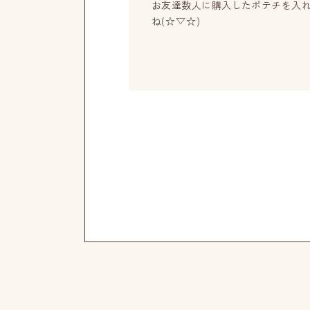
お友達数人に購入したポテチを入れて渡したら
ね(⁠☆⁠▽⁠☆⁠)