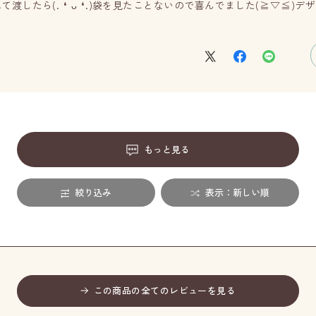
(⁠.⁠ ⁠❛⁠ ⁠ᴗ⁠ ⁠❛⁠.⁠)袋を見たことないので喜んでました(⁠≧⁠▽⁠
もっと見る
絞り込み
表示：新しい順
この商品の全てのレビューを見る