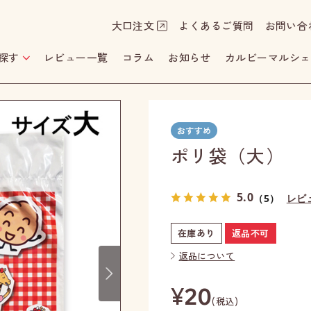
大口注文
よくあるご質問
お問い合
探す
レビュー一覧
コラム
お知らせ
カルビーマルシェ
ポリ袋（大）
5.0
（5）
レビ
在庫あり
返品不可
Next
返品について
¥
20
(税込)