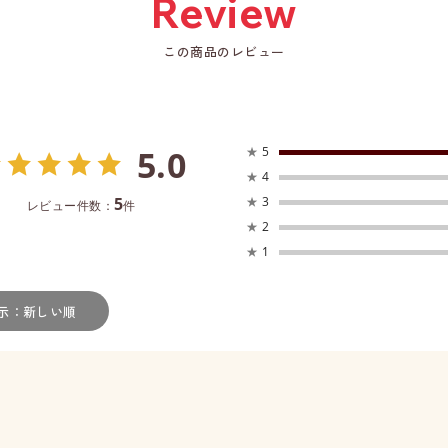
この商品のレビュー
5.0
★
5
★
4
5
★
3
レビュー件数：
件
★
2
★
1
示：新しい順