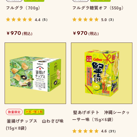
フルグラ（700g）
フルグラ糖質オフ（550g）
4.4
5.0
（5）
（3）
970
970
￥
￥
(税込)
(税込)
堅あげポテト 沖縄シークヮ
ーサー味（15g×6袋）
釜揚げチップス 山わさび味
(15g×8袋)
4.6
（31）