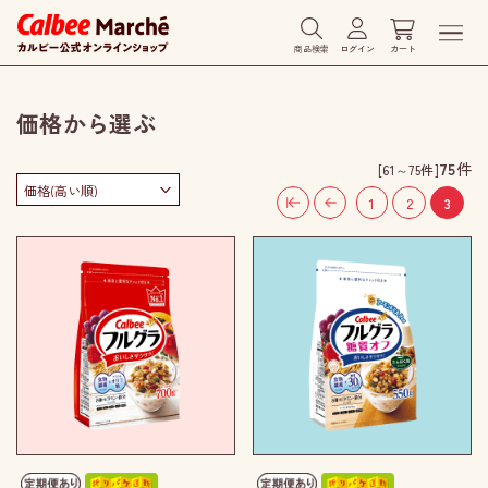
商品検索
ログイン
カート
価格から選ぶ
75
件
[61～75件]
1
2
3