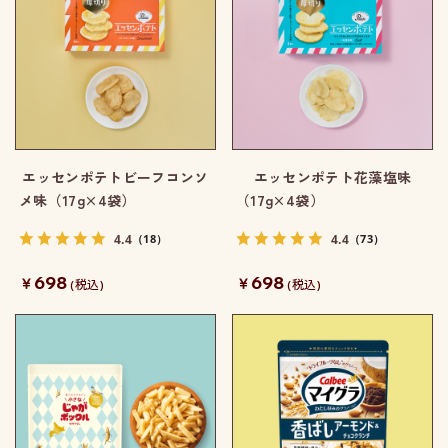
エッセンポテトビーフコンソ
エッセンポテト花藻塩味
メ味（17g×4袋）
（17g×4袋）
4.4
4.4
（18）
（73）
698
698
￥
￥
(税込)
(税込)