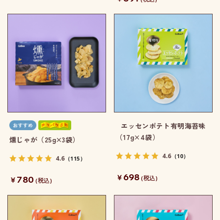
エッセンポテト有明海苔味
（17g×4袋）
燻じゃが（25g×3袋）
4.6
（10）
4.6
（115）
698
￥
780
￥
(税込)
(税込)