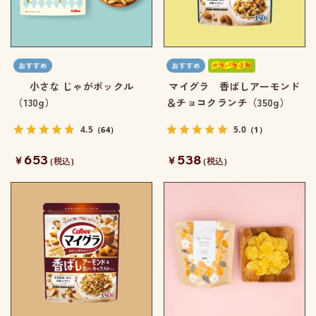
小さな じゃがポックル
マイグラ 香ばしアーモンド
（130g）
＆チョコクランチ（350g）
4.5
5.0
（64）
（1）
653
538
￥
￥
(税込)
(税込)