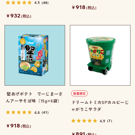
4.5
（48）
918
￥
(税込)
932
￥
(税込)
堅あげポテト でーじまーさ
んアーサそば味（15g×6袋）
ドリームトミカSPカルビーじ
ゃがりこサラダ
4.6
（41）
4.9
（7）
918
￥
(税込)
891
￥
(税込)