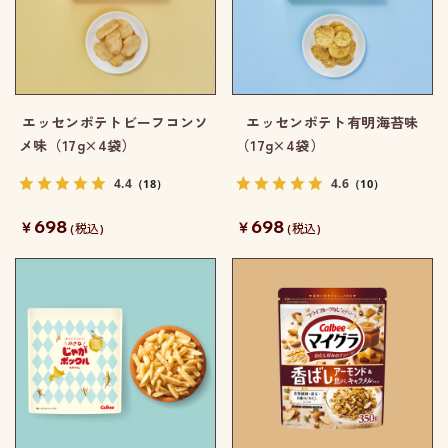
エッセンポテトビーフコンソ
エッセンポテト有明海苔味
メ味（17g×4袋）
（17g×4袋）
4.4
4.6
（18）
（10）
698
698
￥
￥
(税込)
(税込)