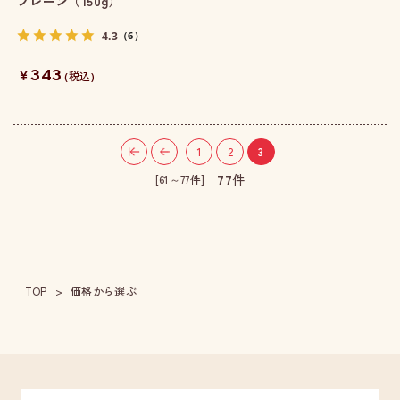
プレーン（150g）
4.3
（6）
343
￥
(税込)
1
2
3
77
件
[61～77件]
TOP
価格から選ぶ