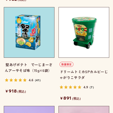
堅あげポテト でーじまーさ
んアーサそば味（15g×6袋）
ドリームトミカSPカルビーじ
ゃがりこサラダ
4.6
（41）
4.9
（7）
918
￥
(税込)
891
￥
(税込)