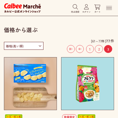
商品検索
ログイン
カート
価格から選ぶ
77
件
[61～77件]
1
2
3