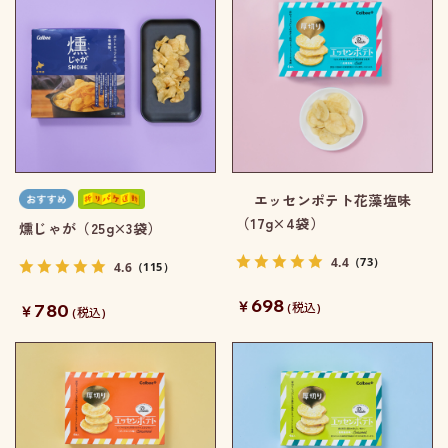
エッセンポテト花藻塩味
（17g×4袋）
燻じゃが（25g×3袋）
4.4
（73）
4.6
（115）
698
￥
780
￥
(税込)
(税込)