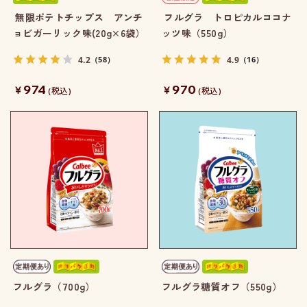
無限ポテトチップス アンチ
フルグラ トロピカルココナ
ョビガーリック味(20g×6袋）
ッツ味（550g）
4.2
4.9
（58）
（16）
974
970
￥
￥
(税込)
(税込)
フルグラ（700g）
フルグラ糖質オフ（550g）