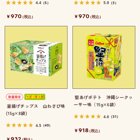
4.4
5.0
（5）
（3）
970
970
￥
￥
(税込)
(税込)
堅あげポテト 沖縄シークヮ
ーサー味（15g×6袋）
釜揚げチップス 山わさび味
(15g×8袋)
4.6
（31）
4.5
（49）
918
￥
(税込)
932
￥
(税込)