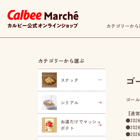
カテゴリーから
カテゴリーから選ぶ
ゴ
+
スナック
ゴー
シリアル
【通
●20
お湯だけでマッシュ
●20
ポテト
●20