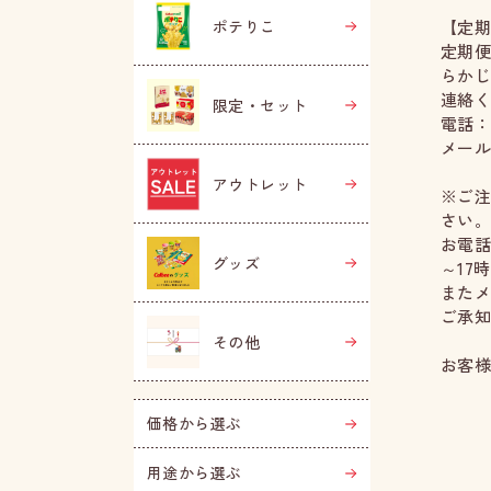
ポテりこ
【定
定期
らかじ
連絡
限定・セット
電話：0
メール：h
アウトレット
※ご
さい
お電話
グッズ
～17
またメ
ご承
その他
お客
価格から選ぶ
用途から選ぶ