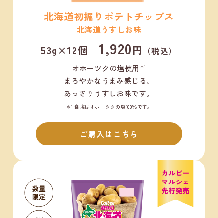
北海道初掘りポテトチップス
北海道うすしお味
1,920
53g×12個
円
（税込）
オホーツクの塩使用
＊1
まろやかなうまみ感じる、
あっさりうすしお味です。
＊1 食塩はオホーツクの塩100％です。
ご購入はこちら