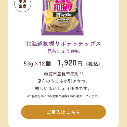
北海道初掘りポテトチップス
昆布しょうゆ味
1,920
53g×12個
円
（税込）
函館市産昆布使用
＊2
昆布のうまみが引き立つ、
味わい深いしょうゆ味です。
＊2 昆布粉末には函館市産昆布を100％使用しています。
ご購入はこちら