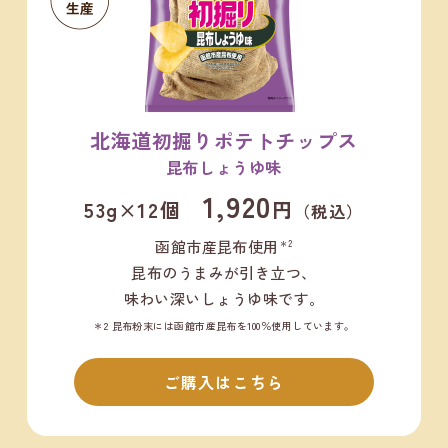
北海道初掘りポテトチップス
昆布しょうゆ味
1,920
53g×12個
円
（税込）
函館市産昆布使用
＊2
昆布のうまみが引き立つ、
味わい深いしょうゆ味です。
＊2 昆布粉末には函館市産昆布を100％使用しています。
ご購入はこちら