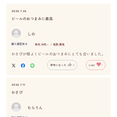
2026.7.26
ビールのおつまみに最高
しの
購入確認済み
年代:
70代～
性別:
男性
わさびが程よくビールのおつまみにとても合いました。
参考になった
0
Like!
1
2026.7.11
わさび
むらりん