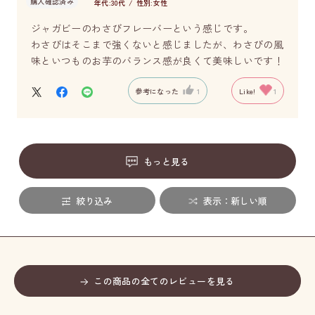
購入確認済み
年代:
30代
性別:
女性
ジャガビーのわさびフレーバーという感じです。
わさびはそこまで強くないと感じましたが、わさびの風
味といつものお芋のバランス感が良くて美味しいです！
参考になった
1
Like!
1
もっと見る
絞り込み
表示：新しい順
この商品の全てのレビューを見る