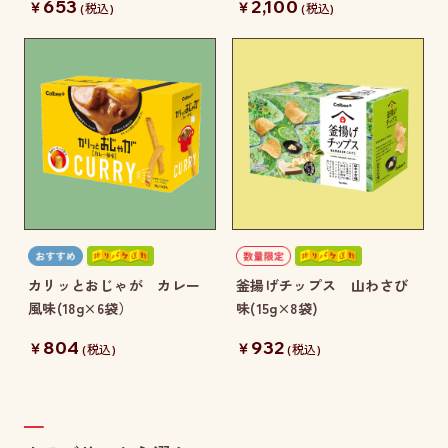
653
2,100
￥
￥
(税込)
(税込)
カリッとおじゃが カレー
釜揚げチップス 山わさび
風味(18g×6袋）
味(15g×8袋)
804
932
￥
￥
(税込)
(税込)