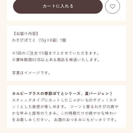
お気に
【お届け内容】
わさびぽてと（15g×8袋）1個
※1回のご注文で6個までとさせていただきます。
※賞味期限60日以上ある商品を発送いたします。
写真はイメージです。
カルビープラスの季節ぽてとシリーズ、夏バージョン！
スティックタイプにカットしたじゃがいものサクッ！ホク
ッ！とした食感が楽しめます。 ツーンと香るわさびの爽や
かな辛みと昆布のうまみ。この時期だけの爽やかな味わい
をお楽しみください。 お酒のおつまみにもピッタリです。