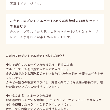
写真はイメージです。
こだわりのプレミアムポテト2品を送料無料のお得なセット
でお届け♪
カルビープラスで大人気！こだわりポテト2品が入った、プ
レミアムな味わいが楽しめるセットです。
こだわりのプレミアムポテト2品をご紹介！
◆じゃがクリスピーインカのめざめ 石垣の塩味
カルビープラスを代表するプレミアムポテト。
希少品種である北海道産じゃがいも｢インカのめざめ｣を使ったポテトチ
ップスです。
カルビー独自の製法でフライし、黄色く栗のような風味が特徴です。石
垣の塩でシンプルに味付けしています。
◆いもこまち オホーツクの塩味
北海道産のじゃがいも3種類（トヨシロ・ノーザンルビー・キタムラサ
キ）を使用したカラフルなポテトスナックです。
オホーツクの塩でシンプルに味付けしました。