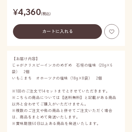
¥
4,360
(税込)
お気に
【お届け内容】
じゃがクリスピーインカのめざめ 石垣の塩味（20g×6
袋） 2個
いもこまち オホーツクの塩味（18g×8袋） 2個
※1回のご注文で14セットまでとさせていただきます。
※こちらの商品については【送料無料】と記載がある商品
以外と合わせてご購入がいただけません。
※複数のご注文や他の商品と併せてご注文いただく場合
は、商品をまとめて発送いたします。
※賞味期限60日以上ある商品を発送いたします。