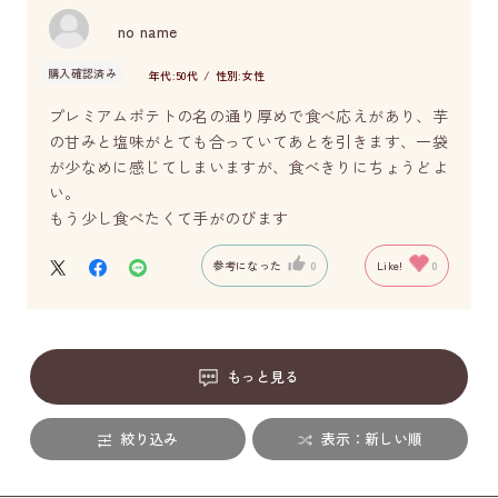
no name
購入確認済み
年代:
50代
性別:
女性
プレミアムポテトの名の通り厚めで食べ応えがあり、芋
の甘みと塩味がとても合っていてあとを引きます、一袋
が少なめに感じてしまいますが、食べきりにちょうどよ
い。
もう少し食べたくて手がのびます
参考になった
0
Like!
0
もっと見る
絞り込み
表示：新しい順